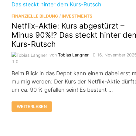
FINANZIELLE BILDUNG
/
INVESTMENTS
Netflix-Aktie: Kurs abgestürzt –
Minus 90%!? Das steckt hinter de
Kurs-Rutsch
von
Tobias Langner
16. November 202
0
Beim Blick in das Depot kann einem dabei erst m
mulmig werden: Der Kurs der Netflix-Aktie dürft
um ca. 90 % gefallen sein! Es besteht …
NETFLIX-
WEITERLESEN
AKTIE:
KURS
ABGESTÜRZT
–
MINUS
90%!?
DAS