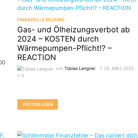
FINANZIELLE BILDUNG
Gas- und Ölheizungsverbot ab
2024 – KOSTEN durch
Wärmepumpen-Pflicht!? –
REACTION
00
von
Tobias Langner
26. März 2023
0
m
GAS-
WEITERLESEN
UND
ÖLHEIZUNGSVERBOT
AB
2024
–
KOSTEN
DURCH
WÄRMEPUMPEN-