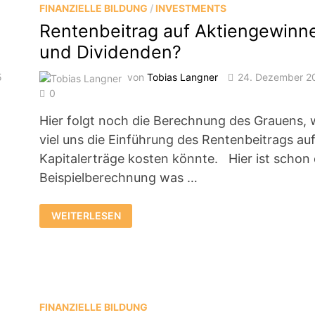
FINANZIELLE BILDUNG
/
INVESTMENTS
Rentenbeitrag auf Aktiengewinn
und Dividenden?
5
von
Tobias Langner
24. Dezember 2
0
Hier folgt noch die Berechnung des Grauens, 
viel uns die Einführung des Rentenbeitrags au
Kapitalerträge kosten könnte. Hier ist schon 
Beispielberechnung was …
RENTENBEITRAG
WEITERLESEN
AUF
AKTIENGEWINNE
UND
DIVIDENDEN?
FINANZIELLE BILDUNG