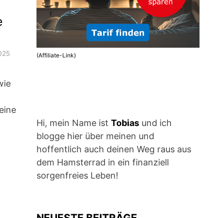
e
025
(Affiliate-Link)
wie
f
eine
Hi, mein Name ist
Tobias
und ich
blogge hier über meinen und
hoffentlich auch deinen Weg raus aus
dem Hamsterrad in ein finanziell
sorgenfreies Leben!
NEUESTE BEITRÄGE