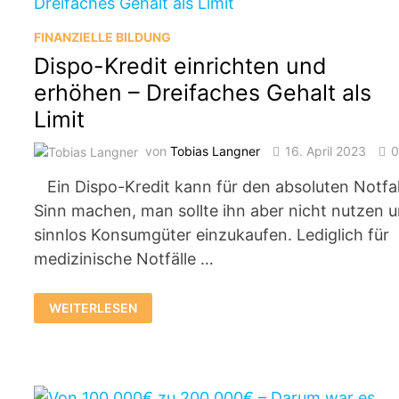
FINANZIELLE BILDUNG
Dispo-Kredit einrichten und
erhöhen – Dreifaches Gehalt als
Limit
von
Tobias Langner
16. April 2023
Ein Dispo-Kredit kann für den absoluten Notfal
Sinn machen, man sollte ihn aber nicht nutzen 
sinnlos Konsumgüter einzukaufen. Lediglich für
medizinische Notfälle …
DISPO-
WEITERLESEN
KREDIT
EINRICHTEN
UND
ERHÖHEN
–
DREIFACHES
GEHALT