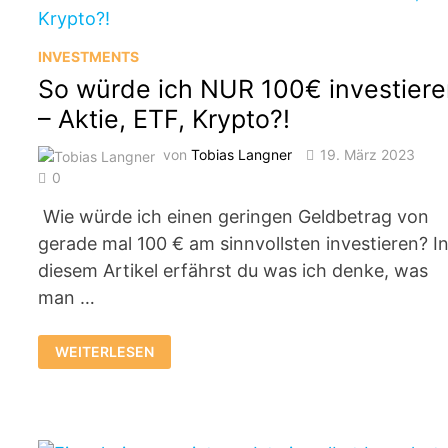
INVESTMENTS
So würde ich NUR 100€ investier
– Aktie, ETF, Krypto?!
von
Tobias Langner
19. März 2023
0
Wie würde ich einen geringen Geldbetrag von
gerade mal 100 € am sinnvollsten investieren? I
diesem Artikel erfährst du was ich denke, was
man …
SO
WEITERLESEN
WÜRDE
ICH
NUR
100€
INVESTIEREN
–
AKTIE,