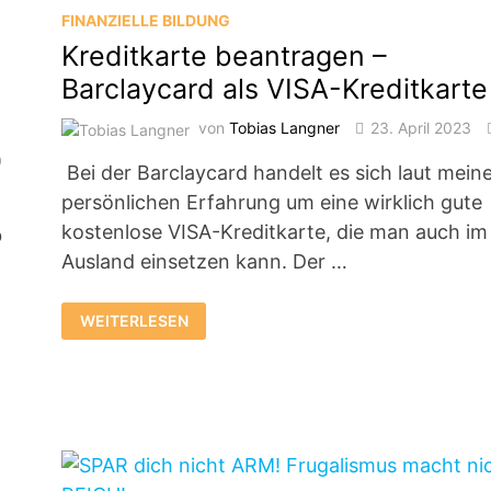
FINANZIELLE BILDUNG
Kreditkarte beantragen –
Barclaycard als VISA-Kreditkarte
von
Tobias Langner
23. April 2023
0
Bei der Barclaycard handelt es sich laut mein
persönlichen Erfahrung um eine wirklich gute
kostenlose VISA-Kreditkarte, die man auch im
b
Ausland einsetzen kann. Der …
KREDITKARTE
WEITERLESEN
BEANTRAGEN
–
BARCLAYCARD
ALS
VISA-
KREDITKARTE