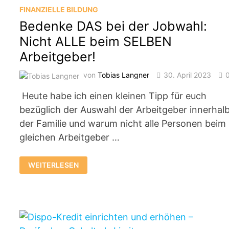
FINANZIELLE BILDUNG
Bedenke DAS bei der Jobwahl:
Nicht ALLE beim SELBEN
Arbeitgeber!
von
Tobias Langner
30. April 2023
Heute habe ich einen kleinen Tipp für euch
bezüglich der Auswahl der Arbeitgeber innerhal
der Familie und warum nicht alle Personen beim
gleichen Arbeitgeber …
BEDENKE
WEITERLESEN
DAS
BEI
DER
JOBWAHL:
NICHT
ALLE
BEIM
SELBEN
ARBEITGEBER!