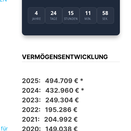
4
24
15
11
57
JAHRE
TAGE
STUNDEN
MIN.
SEK.
VERMÖGENSENTWICKLUNG
2025: 494.709 € *
2024: 432.960 € *
2023: 249.304 €
2022: 195.286 €
2021: 204.992 €
2020: 149.038 €