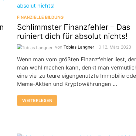
PFLICHT!?
–
REACTION
FINANZIELLE BILDUNG
en
Schlimmster Finanzfehler – Das
ruiniert dich für absolut nichts!
von
Tobias Langner
12. März 2023
Wenn man vom größten Finanzfehler liest, de
man wohl machen kann, denkt man vermutlic
n
eine viel zu teure eigengenutzte Immobilie ode
Meme-Aktien und Kryptowährungen …
SCHLIMMSTER
WEITERLESEN
FINANZFEHLER
–
DAS
RUINIERT
DICH
FÜR
ABSOLUT
NICHTS!