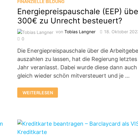
FINANZIELLE BILDUNG
Energiepreispauschale (EEP) übe
300€ zu Unrecht besteuert?
von
Tobias Langner
18. Oktober 202
0
Die Energiepreispauschale über die Arbeitgebe
auszahlen zu lassen, hat die Regierung letztes
Jahr veranlasst. Dabei wurde diese dann auch
gleich wieder schön mitversteuert und je …
ENERGIEPREISPAUSCHALE
WEITERLESEN
(EEP)
ÜBER
300€
ZU
UNRECHT
BESTEUERT?