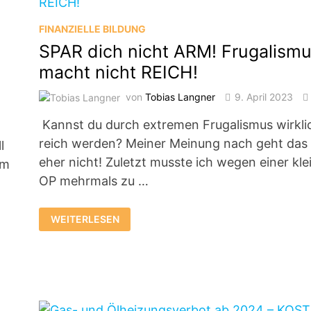
FINANZIELLE BILDUNG
SPAR dich nicht ARM! Frugalism
macht nicht REICH!
von
Tobias Langner
9. April 2023
0
Kannst du durch extremen Frugalismus wirkli
reich werden? Meiner Meinung nach geht das
l
eher nicht! Zuletzt musste ich wegen einer kle
um
OP mehrmals zu …
SPAR
WEITERLESEN
DICH
NICHT
ARM!
FRUGALISMUS
MACHT
NICHT
REICH!