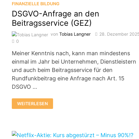
FINANZIELLE BILDUNG
DSGVO-Anfrage an den
Beitragsservice (GEZ)
von
Tobias Langner
28. Dezember 202
0
Meiner Kenntnis nach, kann man mindestens
einmal im Jahr bei Unternehmen, Dienstleistern
und auch beim Beitragsservice für den
Rundfunkbeitrag eine Anfrage nach Art. 15
DSGVO …
DSGVO-
WEITERLESEN
ANFRAGE
AN
DEN
BEITRAGSSERVICE
(GEZ)