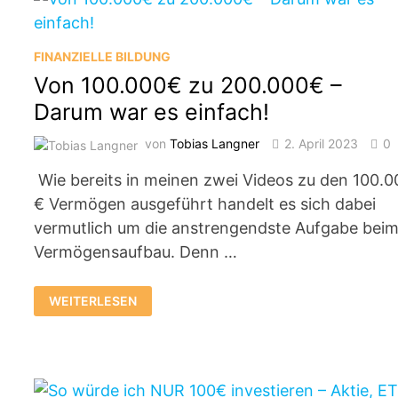
ALS
LIMIT
FINANZIELLE BILDUNG
Von 100.000€ zu 200.000€ –
Darum war es einfach!
von
Tobias Langner
2. April 2023
0
Wie bereits in meinen zwei Videos zu den 100.0
€ Vermögen ausgeführt handelt es sich dabei
vermutlich um die anstrengendste Aufgabe bei
Vermögensaufbau. Denn …
VON
WEITERLESEN
100.000€
ZU
200.000€
–
DARUM
WAR
ES
EINFACH!