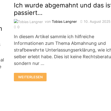
Ich wurde abgemahnt und das is
passiert…
von
Tobias Langner
10. August 2025
m
0
In diesem Artikel sammle ich hilfreiche
Informationen zum Thema Abmahnung und
5
strafbewehrte Unterlassungserklärung, wie ic
selber erlebt habe. Dies ist keine Rechtsberat
al
sondern nur …
e
ICH
WEITERLESEN
WURDE
ABGEMAHNT
UND
DAS
IST
PASSIERT…