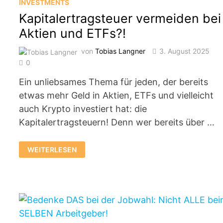
INVESTMENTS
STECKT
HINTER
Kapitalertragsteuer vermeiden bei
DEM
KURS-
Aktien und ETFs?!
RUTSCH
von
Tobias Langner
3. August 2025
0
Ein unliebsames Thema für jeden, der bereits
etwas mehr Geld in Aktien, ETFs und vielleicht
auch Krypto investiert hat: die
Kapitalertragsteuern! Denn wer bereits über …
KAPITALERTRAGSTEUER
WEITERLESEN
VERMEIDEN
BEI
AKTIEN
UND
ETFS?!