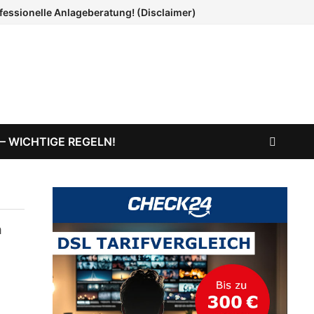
ofessionelle Anlageberatung! (Disclaimer)
 – WICHTIGE REGELN!
m