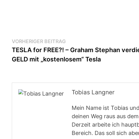
Beitragsnavigation
Vorheriger
VORHERIGER BEITRAG
Beitrag:
TESLA for FREE?! – Graham Stephan verdi
GELD mit „kostenlosem“ Tesla
Tobias Langner
Mein Name ist Tobias und
deinen Weg raus aus dem 
Derzeit arbeite ich haupt
Bereich. Das soll sich abe