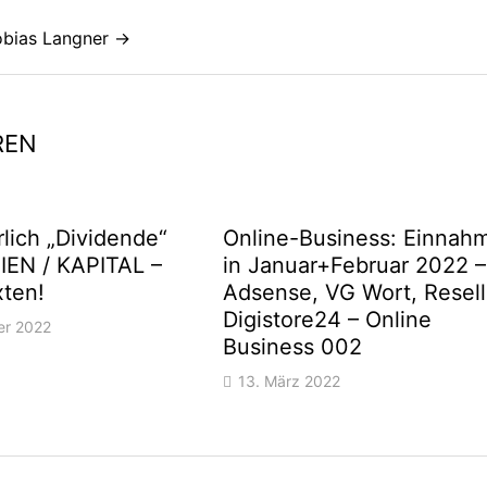
Tobias Langner →
REN
lich „Dividende“
Online-Business: Einnah
EN / KAPITAL –
in Januar+Februar 2022 –
xten!
Adsense, VG Wort, Resell
Digistore24 – Online
er 2022
Business 002
13. März 2022