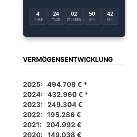
4
24
02
50
41
JAHRE
TAGE
STUNDEN
MIN.
SEK.
VERMÖGENSENTWICKLUNG
2025: 494.709 € *
2024: 432.960 € *
2023: 249.304 €
2022: 195.286 €
2021: 204.992 €
2020: 149.038 €