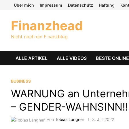
Zum
Über mich
Impressum
Datenschutz
Haftung
Kon
Inhalt
springen
Finanzhead
Nicht noch ein Finanzblog
ALLE ARTIKEL
ALLE VIDEOS
BESTE ONLIN
BUSINESS
WARNUNG an Unternehm
– GENDER-WAHNSINN!!
von
Tobias Langner
3. Juli 2022