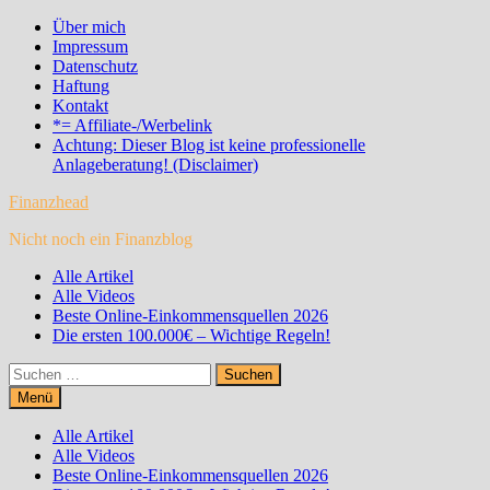
Zum
Über mich
Inhalt
Impressum
springen
Datenschutz
Haftung
Kontakt
*= Affiliate-/Werbelink
Achtung: Dieser Blog ist keine professionelle
Anlageberatung! (Disclaimer)
Finanzhead
Nicht noch ein Finanzblog
Alle Artikel
Alle Videos
Beste Online-Einkommensquellen 2026
Die ersten 100.000€ – Wichtige Regeln!
Suchen
nach:
Menü
Alle Artikel
Alle Videos
Beste Online-Einkommensquellen 2026