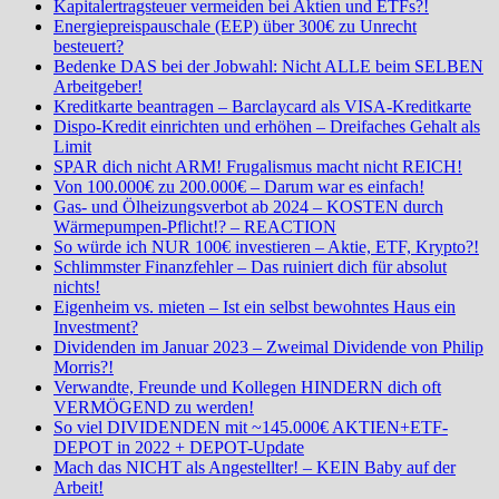
Kapitalertragsteuer vermeiden bei Aktien und ETFs?!
Energiepreispauschale (EEP) über 300€ zu Unrecht
besteuert?
Bedenke DAS bei der Jobwahl: Nicht ALLE beim SELBEN
Arbeitgeber!
Kreditkarte beantragen – Barclaycard als VISA-Kreditkarte
Dispo-Kredit einrichten und erhöhen – Dreifaches Gehalt als
Limit
SPAR dich nicht ARM! Frugalismus macht nicht REICH!
Von 100.000€ zu 200.000€ – Darum war es einfach!
Gas- und Ölheizungsverbot ab 2024 – KOSTEN durch
Wärmepumpen-Pflicht!? – REACTION
So würde ich NUR 100€ investieren – Aktie, ETF, Krypto?!
Schlimmster Finanzfehler – Das ruiniert dich für absolut
nichts!
Eigenheim vs. mieten – Ist ein selbst bewohntes Haus ein
Investment?
Dividenden im Januar 2023 – Zweimal Dividende von Philip
Morris?!
Verwandte, Freunde und Kollegen HINDERN dich oft
VERMÖGEND zu werden!
So viel DIVIDENDEN mit ~145.000€ AKTIEN+ETF-
DEPOT in 2022 + DEPOT-Update
Mach das NICHT als Angestellter! – KEIN Baby auf der
Arbeit!