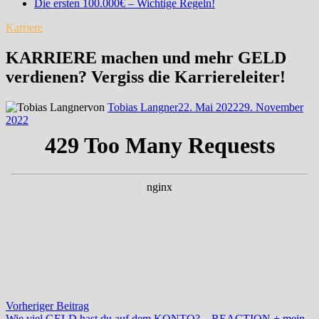
Die ersten 100.000€ – Wichtige Regeln!
Karriere
KARRIERE machen und mehr GELD
verdienen? Vergiss die Karriereleiter!
von
Tobias Langner
22. Mai 2022
29. November
2022
Beitragsnavigation
Vorheriger
Vorheriger Beitrag
Beitrag:
Wie viel GELD hast du auf dem KONTO? – REACTION + mein