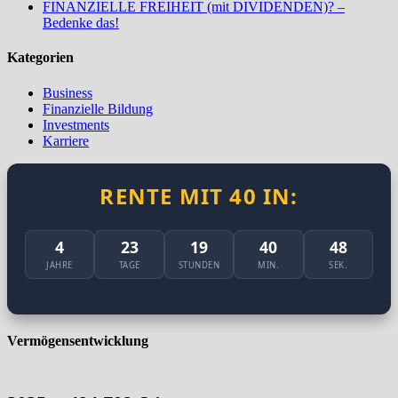
FINANZIELLE FREIHEIT (mit DIVIDENDEN)? –
Bedenke das!
Kategorien
Business
Finanzielle Bildung
Investments
Karriere
RENTE MIT 40 IN:
4
23
19
40
47
JAHRE
TAGE
STUNDEN
MIN.
SEK.
Vermögensentwicklung