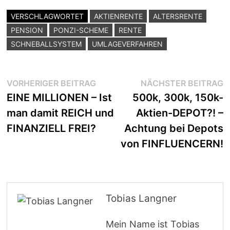
VERSCHLAGWORTET
AKTIENRENTE
ALTERSRENTE
PENSION
PONZI-SCHEME
RENTE
SCHNEBALLSYSTEM
UMLAGEVERFAHREN
Beitragsnavigation
Vorheriger
N
VORHERIGER BEITRAG
NÄCHSTER BEITRAG
Beitrag:
B
EINE MILLIONEN – Ist
500k, 300k, 150k-
man damit REICH und
Aktien-DEPOT?! –
FINANZIELL FREI?
Achtung bei Depots
von FINFLUENCERN!
Tobias Langner
Mein Name ist Tobias